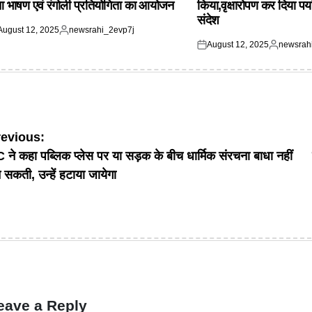
आ भाषण एवं रंगोली प्रतियोगिता का आयोजन
किया,वृक्षारोपण कर दिया पर्
संदेश
August 12, 2025
newsrahi_2evp7j
ted
Posted
August 12, 2025
newsrah
by
Posted
Posted
on
by
ost
revious:
 ने कहा पब्लिक प्लेस पर या सड़क के बीच धार्मिक संरचना बाधा नहीं
avigation
 सकती, उन्हें हटाया जायेगा
eave a Reply