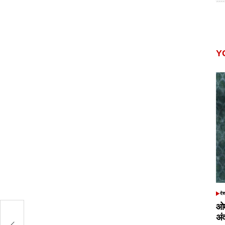
Y
दे
POS
IN
ओम
ीच
अं