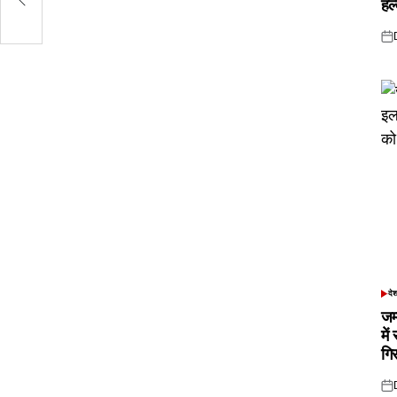
हल
Pos
on
दे
POS
IN
जम
में
गि
Pos