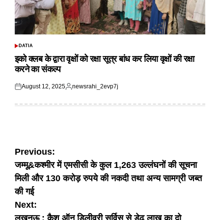
DATIA
POSTED
IN
इको क्लब के द्वारा वृक्षों को रक्षा सूत्र बांध कर लिया वृक्षों की रक्षा
करने का संकल्प
August 12, 2025
newsrahi_2evp7j
Posted
Posted
on
by
Post
Previous:
जम्मू&कश्मीर में एमसीसी के कुल 1,263 उल्लंघनों की सूचना
navigation
मिली और 130 करोड़ रुपये की नकदी तथा अन्य सामग्री जब्त
की गई
Next:
लखनऊ : कैश ऑन डिलीवरी सर्विस से डेढ़ लाख का दो