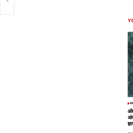
Y
दे
POS
IN
ओम
अं
हल