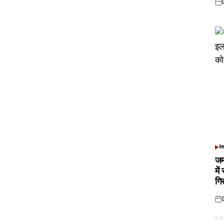
Pos
on
दे
POS
IN
जम
में
गि
Pos
on