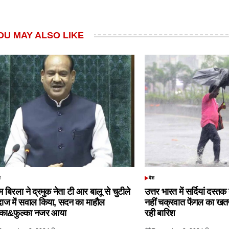
OU MAY ALSO LIKE
श
देश
TED
POSTED
IN
 बिरला ने द्रमुक नेता टी आर बालू से चुटीले
उत्तर भारत में सर्दियां दस्त
दाज में सवाल किया, सदन का माहौल
नहीं चक्रवात फेंगल का खतरा,
्का&फुल्का नजर आया
रही बारिश