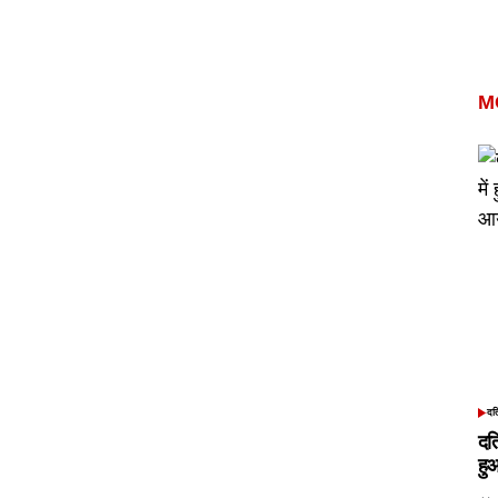
M
दत
POS
IN
दत
हु