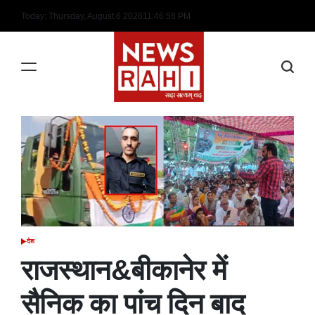
Skip
Today: Thursday, August 6 2026
11
:
46
:
59
PM
to
content
देश
POSTED
IN
राजस्थान&बीकानेर में
सैनिक का पांच दिन बाद