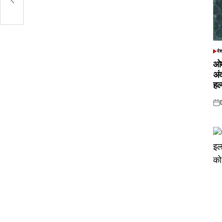
दे
POS
IN
ओम
अं
हल
Pos
on