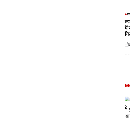
दे
POS
IN
जम
में
गि
Pos
on
M