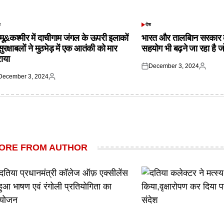
श
देश
TED
POSTED
IN
्मू&कश्मीर में दाचीगाम जंगल के ऊपरी इलाकों
भारत और तालबिान सरकार 
 सुरक्षाबलों ने मुठभेड़ में एक आतंकी को मार
सहयोग भी बढ़ने जा रहा है ज
राया
December 3, 2024
Posted
Posted
December 3, 2024
on
by
ted
Posted
by
ORE FROM AUTHOR