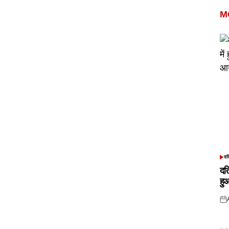
M
दत
POS
IN
दत
हु
Pos
on