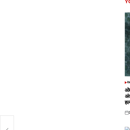
Y
दे
POS
IN
ओम
अं
हल
Pos
on
3