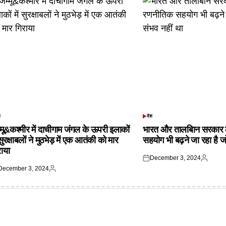
श
देश
TED
POSTED
IN
्मू&कश्मीर में दाचीगाम जंगल के ऊपरी इलाकों
भारत और तालबिान सरकार 
 सुरक्षाबलों ने मुठभेड़ में एक आतंकी को मार
सहयोग भी बढ़ने जा रहा है ज
राया
December 3, 2024
Posted
Posted
December 3, 2024
on
by
ted
Posted
by