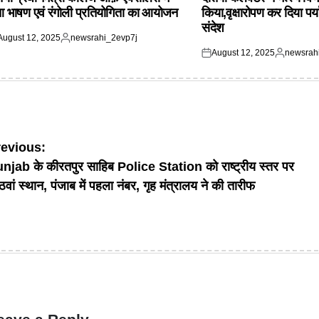
आ भाषण एवं रंगोली प्रतियोगिता का आयोजन
किया,वृक्षारोपण कर दिया पर्
संदेश
August 12, 2025
newsrahi_2evp7j
ted
Posted
August 12, 2025
newsrah
by
Posted
Posted
on
by
ost
revious:
njab के कीरतपुर साहिब Police Station को राष्ट्रीय स्तर पर
avigation
वां स्थान, पंजाब में पहला नंबर, गृह मंत्रालय ने की तारीफ