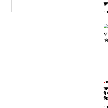
रीफ
हल
Pos
on
दे
POS
IN
जम
में
गि