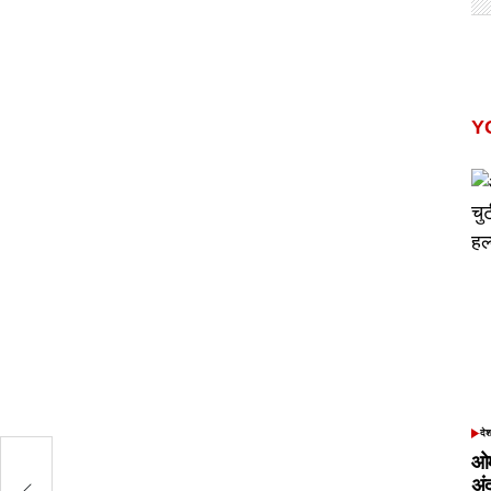
Y
दे
POS
IN
ओम
,
अं