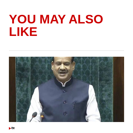
YOU MAY ALSO
LIKE
देश
POSTED