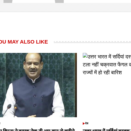
OU MAY ALSO LIKE
श
देश
TED
POSTED
IN