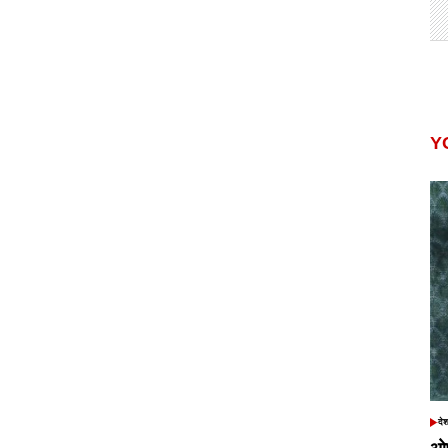
Y
दे
POS
IN