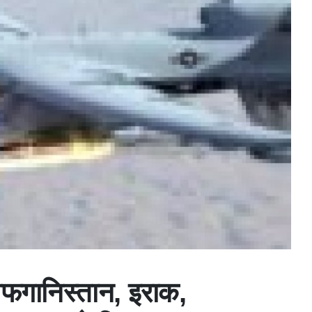
अफगानिस्तान, इराक,