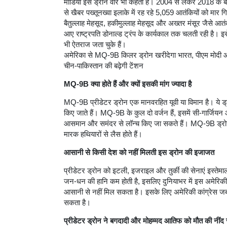
मीडिया इसे ड्रोन वॉर भी कहता है। 2004 से लेकर 2018 के बी
से खैबर पख्तूनख्वा इलाके में रह रहे 5,059 आतंकियों को मार
बैतुल्लाह मेहसूद, हकीमुल्लाह मेहसूद और अख्तर मंसूर जैसे 
आए राष्ट्रपति डोनाल्ड ट्रंप के कार्यकाल तक चलती रही है। इस
भी ऐतराज जता चुके हैं।
अमेरिका से MQ-9B किलर ड्रोन खरीदेगा भारत, पीएम मोदी औ
चीन-पाकिस्तान की बढ़ेगी टेंशन
MQ-9B क्या होते हैं और क्यों इसकी मांग ज्यादा है
MQ-9B प्रीडेटर ड्रोन एक मानवरहित यूवी या विमान है। ये ड्
किए जाते हैं। MQ-9B के कुल दो वर्जन हैं, इसमें सी-गार्जियन
आसमान और समंदर से लॉन्च किए जा सकते हैं। MQ-9B ड्रोन को 
मारक हथियारों से लैस होते हैं।
आसानी से किसी देश को नहीं मिलती इस ड्रोन की इजाजत
प्रीडेटर ड्रोन को इटली, इजराइल और तुर्की की सेनाएं इस्ते
जन-धन की हानि कम होती है, इसलिए दुनियाभर में इस अमेरिकी ड
आसानी से नहीं मिल सकता है। इसके लिए अमेरिकी कांग्रेस जब
सकता है।
प्रीडेटर ड्रोन ने बगदादी और मोहम्मद आतिफ को मौत की नींद 