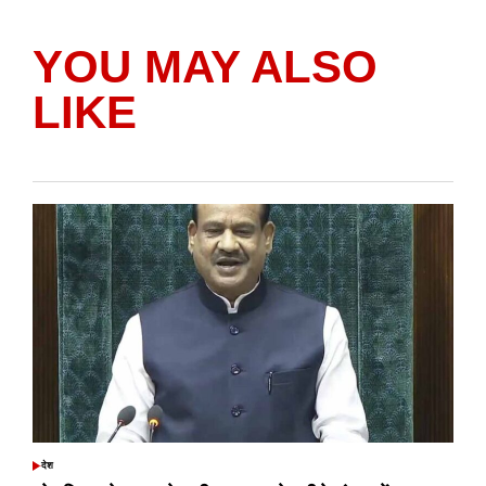
YOU MAY ALSO
LIKE
देश
POSTED
IN