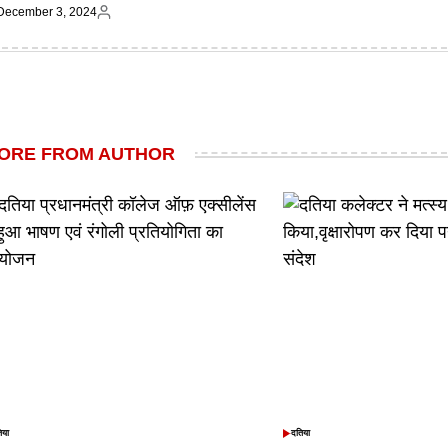
December 3, 2024
on
by
ted
Posted
by
ORE FROM AUTHOR
िया
दतिया
TED
POSTED