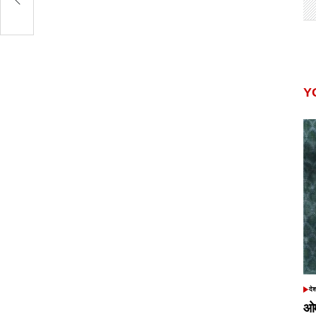
Y
दे
POS
IN
ओम