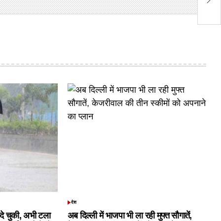
अक
देश
POSTED
IN
क दे चुकी, अभी टला
अब दिल्ली में भाजपा भी ला रही मुफ्त सौगातें,