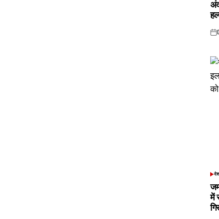
अं
हल
Pos
on
दे
POS
IN
जम
में
गि