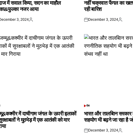
दाज में सवाल किया, सदन का माहौल
नहीं चक्रवात फेंगल का खतरा,
्का&फुल्का नजर आया
रही बारिश
December 3, 2024
December 3, 2024
ted
Posted
Posted
Posted
by
on
by
श
देश
TED
POSTED
IN
्मू&कश्मीर में दाचीगाम जंगल के ऊपरी इलाकों
भारत और तालबिान सरकार 
 सुरक्षाबलों ने मुठभेड़ में एक आतंकी को मार
सहयोग भी बढ़ने जा रहा है ज
राया
December 3, 2024
Posted
Posted