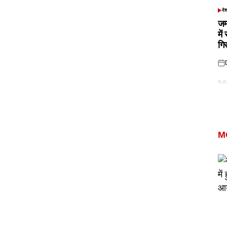
दे
POS
IN
जम
में
गि
Pos
on
M