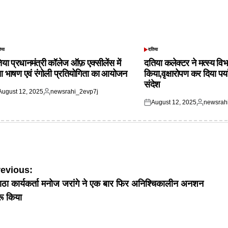
िया
दतिया
TED
POSTED
IN
िया प्रधानमंत्री कॉलेज ऑफ़ एक्सीलेंस में
दतिया कलेक्टर ने मत्स्य विभ
आ भाषण एवं रंगोली प्रतियोगिता का आयोजन
किया,वृक्षारोपण कर दिया पर्
संदेश
August 12, 2025
newsrahi_2evp7j
ted
Posted
August 12, 2025
newsrah
by
Posted
Posted
on
by
ost
revious:
ाठा कार्यकर्ता मनोज जरांगे ने एक बार फिर अनिश्चिकालीन अनशन
avigation
रू किया