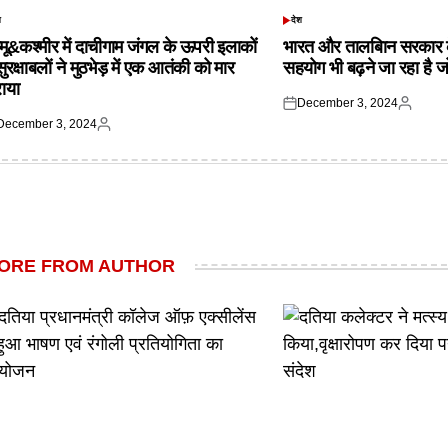
श
देश
TED
POSTED
IN
्मू&कश्मीर में दाचीगाम जंगल के ऊपरी इलाकों
भारत और तालबिान सरकार 
 सुरक्षाबलों ने मुठभेड़ में एक आतंकी को मार
सहयोग भी बढ़ने जा रहा है ज
राया
December 3, 2024
Posted
Posted
December 3, 2024
on
by
ted
Posted
by
ORE FROM AUTHOR