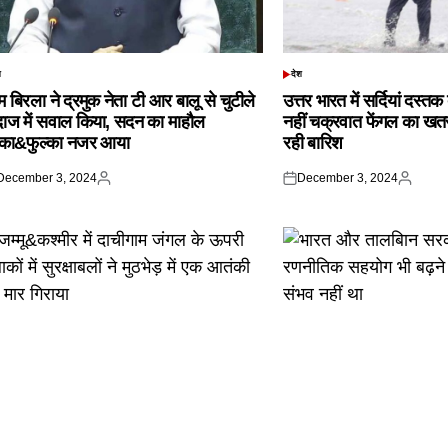
श
देश
TED
POSTED
IN
 बिरला ने द्रमुक नेता टी आर बालू से चुटीले
उत्तर भारत में सर्दियां दस्त
दाज में सवाल किया, सदन का माहौल
नहीं चक्रवात फेंगल का खतरा,
्का&फुल्का नजर आया
रही बारिश
December 3, 2024
December 3, 2024
ted
Posted
Posted
Posted
by
on
by