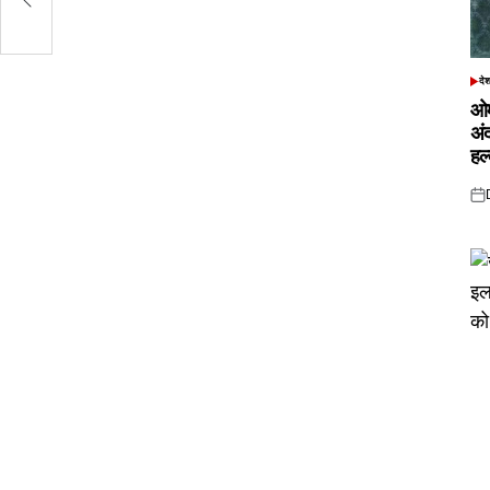
दे
POS
IN
ओम
अं
हल
Pos
on