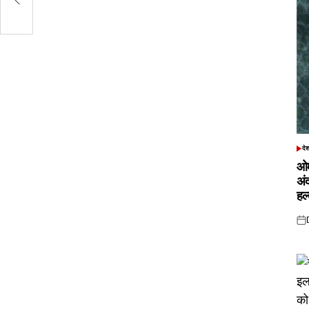
दे
POS
IN
ओम
अं
हल
Pos
on