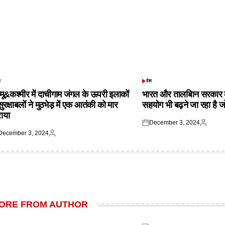
श
देश
TED
POSTED
IN
्मू&कश्मीर में दाचीगाम जंगल के ऊपरी इलाकों
भारत और तालबिान सरकार 
 सुरक्षाबलों ने मुठभेड़ में एक आतंकी को मार
सहयोग भी बढ़ने जा रहा है ज
राया
December 3, 2024
Posted
Posted
December 3, 2024
on
by
ted
Posted
by
ORE FROM AUTHOR