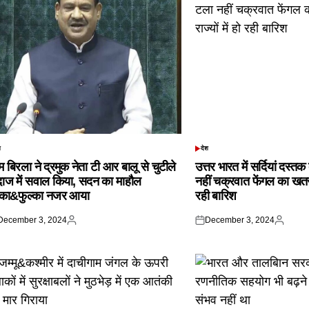
श
देश
TED
POSTED
IN
 बिरला ने द्रमुक नेता टी आर बालू से चुटीले
उत्तर भारत में सर्दियां दस्त
दाज में सवाल किया, सदन का माहौल
नहीं चक्रवात फेंगल का खतरा,
्का&फुल्का नजर आया
रही बारिश
December 3, 2024
December 3, 2024
ted
Posted
Posted
Posted
by
on
by