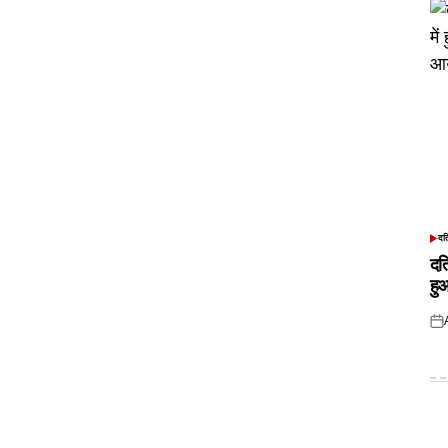
दत
POS
IN
दत
हु
Pos
on