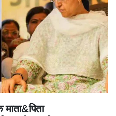
के माता&पिता