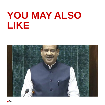
YOU MAY ALSO
LIKE
देश
POSTED