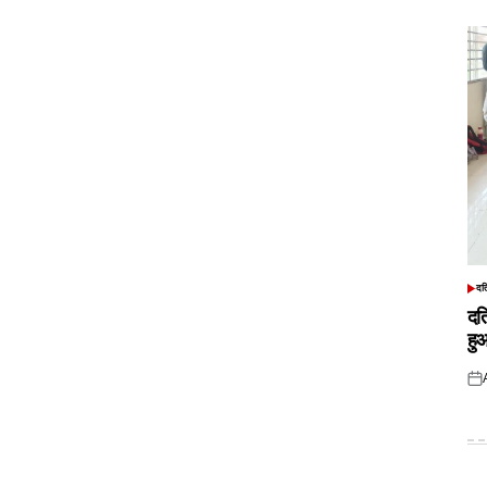
दत
POS
IN
दत
हु
Pos
on