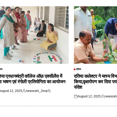
िया
दतिया
TED
POSTED
IN
िया प्रधानमंत्री कॉलेज ऑफ़ एक्सीलेंस में
दतिया कलेक्टर ने मत्स्य विभ
आ भाषण एवं रंगोली प्रतियोगिता का आयोजन
किया,वृक्षारोपण कर दिया पर्
संदेश
August 12, 2025
newsrahi_2evp7j
ted
Posted
August 12, 2025
newsrah
by
Posted
Posted
on
by