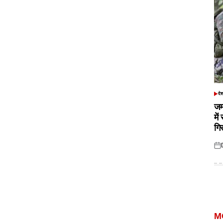
दे
POS
IN
जम
में
गि
Pos
on
M