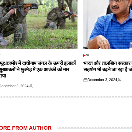
श
देश
TED
POSTED
IN
्मू&कश्मीर में दाचीगाम जंगल के ऊपरी इलाकों
भारत और तालबिान सरकार 
 सुरक्षाबलों ने मुठभेड़ में एक आतंकी को मार
सहयोग भी बढ़ने जा रहा है ज
राया
December 3, 2024
Posted
Posted
December 3, 2024
on
by
ted
Posted
by
ORE FROM AUTHOR