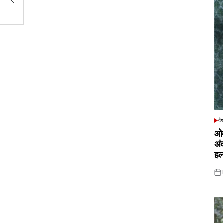
दे
POS
IN
ओम
अं
हल
Pos
on