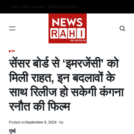
Skip
Today: Friday, August 7 2026
12
:
09
:
59
PM
to
content
देश
POSTED
IN
सेंसर बोर्ड से ‘इमरजेंसी’ को
मिली राहत, इन बदलावों के
साथ रिलीज हो सकेगी कंगना
रनौत की फिल्म
Posted on
September 8, 2024
by
मुंबई