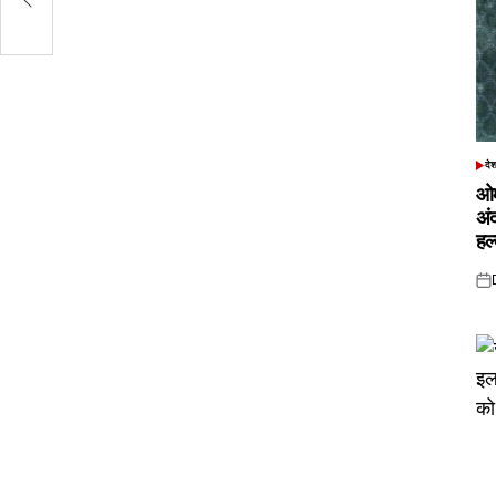
दे
POS
IN
ओम
अं
हल
Pos
on