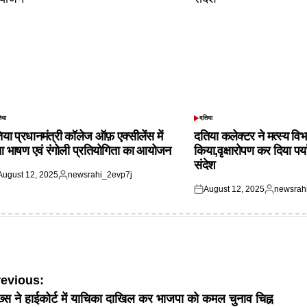
िया
दतिया
TED
POSTED
IN
िया प्रधानमंत्री कॉलेज ऑफ़ एक्सीलेंस में
दतिया कलेक्टर ने मत्स्य विभ
आ भाषण एवं रंगोली प्रतियोगिता का आयोजन
किया,वृक्षारोपण कर दिया पर्
संदेश
August 12, 2025
newsrahi_2evp7j
ted
Posted
August 12, 2025
newsrah
by
Posted
Posted
on
by
ost
revious:
्स ने हाईकोर्ट में याचिका दाखिल कर भाजपा को कमल चुनाव चिह्न
avigation