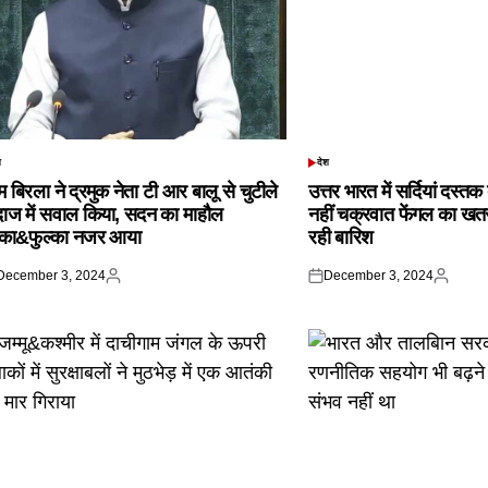
श
देश
TED
POSTED
IN
 बिरला ने द्रमुक नेता टी आर बालू से चुटीले
उत्तर भारत में सर्दियां दस्त
दाज में सवाल किया, सदन का माहौल
नहीं चक्रवात फेंगल का खतरा,
्का&फुल्का नजर आया
रही बारिश
December 3, 2024
December 3, 2024
ted
Posted
Posted
Posted
by
on
by