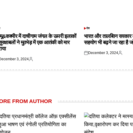
श
देश
TED
POSTED
IN
्मू&कश्मीर में दाचीगाम जंगल के ऊपरी इलाकों
भारत और तालबिान सरकार 
 सुरक्षाबलों ने मुठभेड़ में एक आतंकी को मार
सहयोग भी बढ़ने जा रहा है ज
राया
December 3, 2024
Posted
Posted
December 3, 2024
on
by
ted
Posted
by
ORE FROM AUTHOR