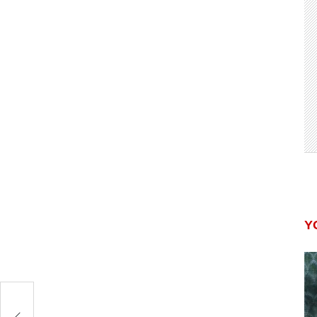
Y
जपा
े