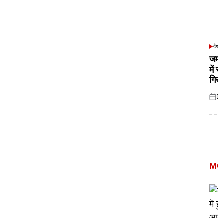
दे
POS
IN
जम
में
गि
Pos
on
M