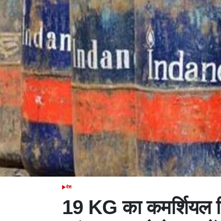
देश
POSTED
IN
19 KG का कमर्शियल स