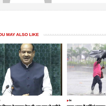
OU MAY ALSO LIKE
श
देश
TED
POSTED
IN