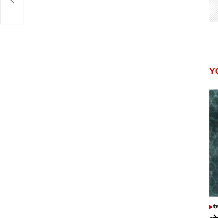
Y
दे
POS
IN