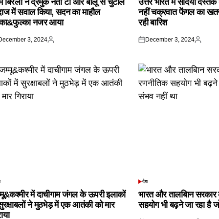
 बिरला ने द्रमुक नेता टी आर बालू से चुटीले
उत्तर भारत में सर्दियां दस्त
दाज में सवाल किया, सदन का माहौल
नहीं चक्रवात फेंगल का खतरा,
्का&फुल्का नजर आया
रही बारिश
December 3, 2024
December 3, 2024
ted
Posted
Posted
Posted
by
on
by
श
देश
TED
POSTED
IN
्मू&कश्मीर में दाचीगाम जंगल के ऊपरी इलाकों
भारत और तालबिान सरकार 
 सुरक्षाबलों ने मुठभेड़ में एक आतंकी को मार
सहयोग भी बढ़ने जा रहा है ज
राया