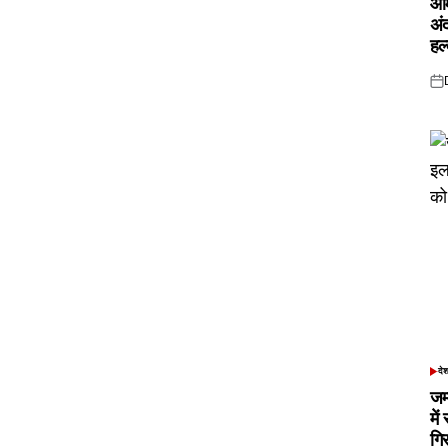
ओम
अं
हल
Pos
on
दे
POS
IN
जम
में
गि