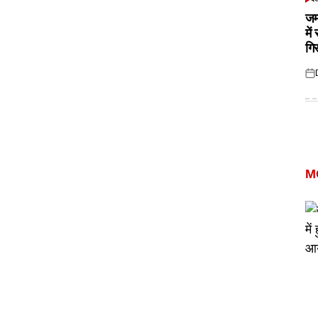
POS
IN
जम
में
गि
Pos
on
M