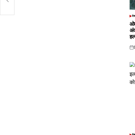
दे
POS
IN
ओम
अं
हल
Pos
on
दे