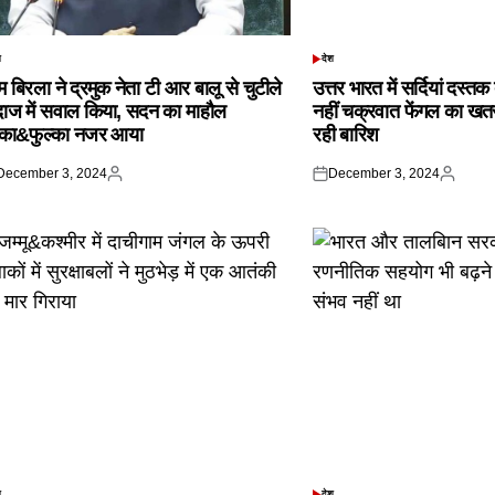
श
देश
TED
POSTED
IN
 बिरला ने द्रमुक नेता टी आर बालू से चुटीले
उत्तर भारत में सर्दियां दस्त
दाज में सवाल किया, सदन का माहौल
नहीं चक्रवात फेंगल का खतरा,
्का&फुल्का नजर आया
रही बारिश
December 3, 2024
December 3, 2024
ted
Posted
Posted
Posted
by
on
by
श
देश