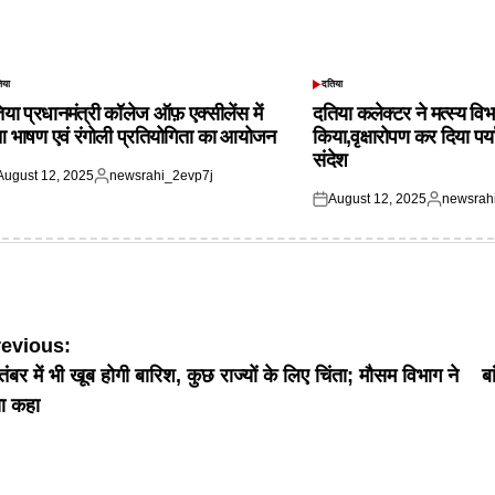
िया
दतिया
TED
POSTED
IN
िया प्रधानमंत्री कॉलेज ऑफ़ एक्सीलेंस में
दतिया कलेक्टर ने मत्स्य विभ
आ भाषण एवं रंगोली प्रतियोगिता का आयोजन
किया,वृक्षारोपण कर दिया पर्
संदेश
August 12, 2025
newsrahi_2evp7j
ted
Posted
August 12, 2025
newsrah
by
Posted
Posted
on
by
ost
revious:
तंबर में भी खूब होगी बारिश, कुछ राज्यों के लिए चिंता; मौसम विभाग ने
ब
avigation
या कहा