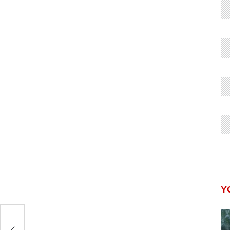
Y
में