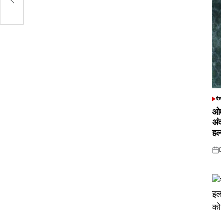
दे
POS
IN
ओम
अं
हल
Pos
on