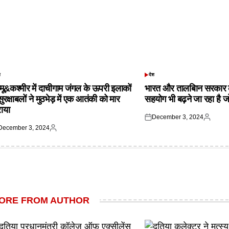
श
देश
TED
POSTED
IN
्मू&कश्मीर में दाचीगाम जंगल के ऊपरी इलाकों
भारत और तालबिान सरकार 
 सुरक्षाबलों ने मुठभेड़ में एक आतंकी को मार
सहयोग भी बढ़ने जा रहा है ज
राया
December 3, 2024
Posted
Posted
December 3, 2024
on
by
ted
Posted
by
ORE FROM AUTHOR