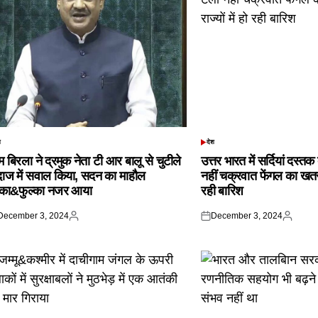
श
देश
TED
POSTED
IN
 बिरला ने द्रमुक नेता टी आर बालू से चुटीले
उत्तर भारत में सर्दियां दस्त
दाज में सवाल किया, सदन का माहौल
नहीं चक्रवात फेंगल का खतरा,
्का&फुल्का नजर आया
रही बारिश
December 3, 2024
December 3, 2024
ted
Posted
Posted
Posted
by
on
by