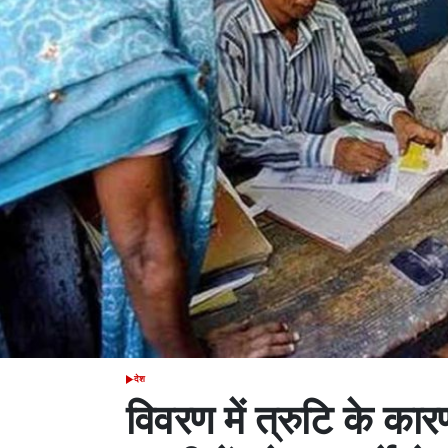
देश
POSTED
IN
विवरण में त्रुटि के का