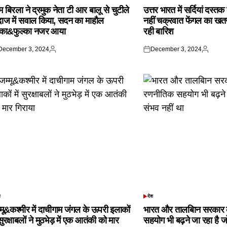
IN
 बिरला ने द्रमुक नेता टी आर बालू से चुटीले
उत्तर भारत में सर्दियां दस्त
दाज में सवाल किया, सदन का माहौल
नहीं चक्रवात फेंगल का खतरा,
्का&फुल्का नजर आया
रही बारिश
December 3, 2024
December 3, 2024
ted
Posted
Posted
Posted
by
on
by
श
देश
TED
POSTED
IN
्मू&कश्मीर में दाचीगाम जंगल के ऊपरी इलाकों
भारत और तालबिान सरकार 
 सुरक्षाबलों ने मुठभेड़ में एक आतंकी को मार
सहयोग भी बढ़ने जा रहा है ज