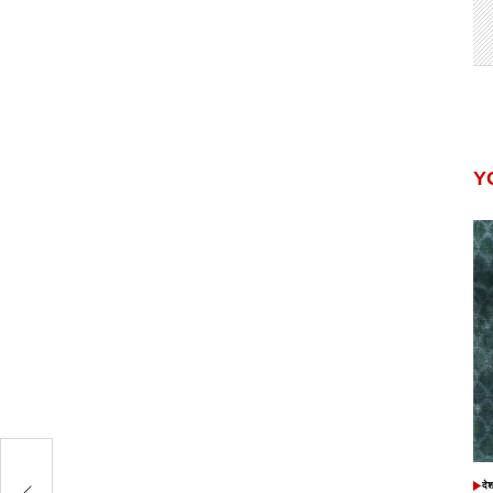
Y
ने
दे
POS