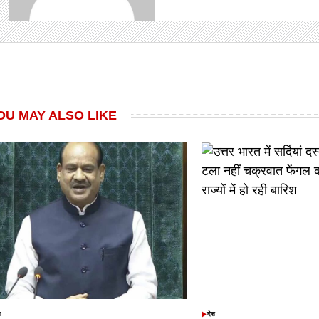
OU MAY ALSO LIKE
श
देश
TED
POSTED