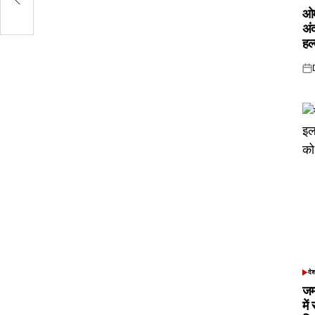
IN
ओम
अं
हल
Pos
on
दे
POS
IN
जम
में