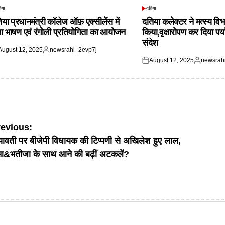
िया
दतिया
TED
POSTED
IN
िया प्रधानमंत्री कॉलेज ऑफ़ एक्सीलेंस में
दतिया कलेक्टर ने मत्स्य विभ
आ भाषण एवं रंगोली प्रतियोगिता का आयोजन
किया,वृक्षारोपण कर दिया पर्
संदेश
August 12, 2025
newsrahi_2evp7j
ted
Posted
August 12, 2025
newsrah
by
Posted
Posted
on
by
ost
revious:
यावती पर बीजेपी विधायक की टिप्पणी से अखिलेश हुए लाल,
avigation
आ&भतीजा के साथ आने की बढ़ीं अटकलें?