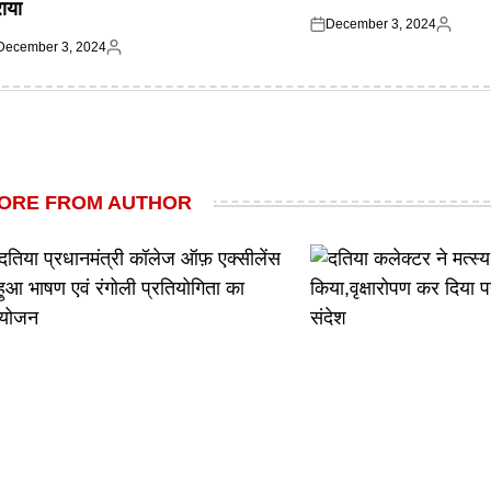
राया
December 3, 2024
Posted
Posted
December 3, 2024
on
by
ted
Posted
by
ORE FROM AUTHOR