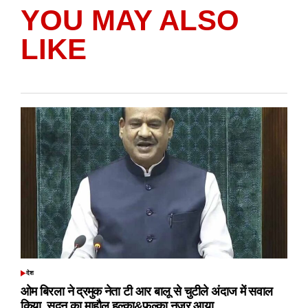
YOU MAY ALSO
LIKE
देश
POSTED
IN
ओम बिरला ने द्रमुक नेता टी आर बालू से चुटीले अंदाज में सवाल
किया, सदन का माहौल हल्का&फुल्का नजर आया