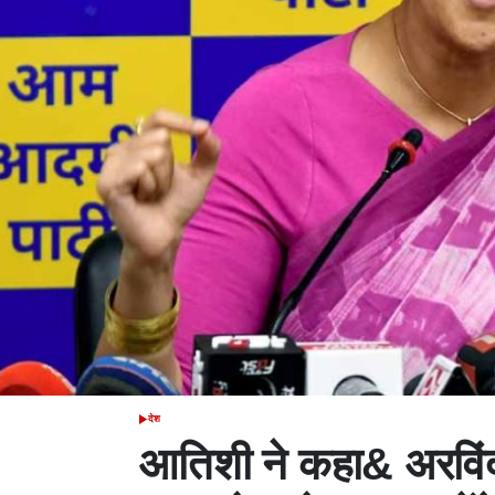
देश
POSTED
IN
आतिशी ने कहा& अरविं