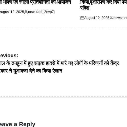
आ भाषण एवं रंगोली प्रतियोगिता का आयोजन
किया,वृक्षारोपण कर दिया पर्
संदेश
August 12, 2025
newsrahi_2evp7j
ted
Posted
August 12, 2025
newsrah
by
Posted
Posted
on
by
ost
revious:
पाल के तनहुन में हुए सड़क हादसे में मारे गए लोगों के परिजनों को केंद्र
avigation
कार ने मुआवजा देने का किया ऐलान
eave a Reply