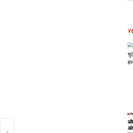
Y
दे
POS
IN
ओम
ए
अं
जा