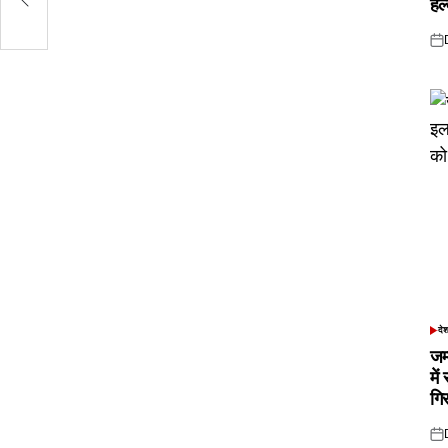
हल
Pos
on
दे
POS
IN
जम
में
गि
Pos