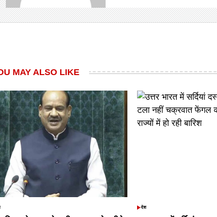
OU MAY ALSO LIKE
श
देश
TED
POSTED
IN