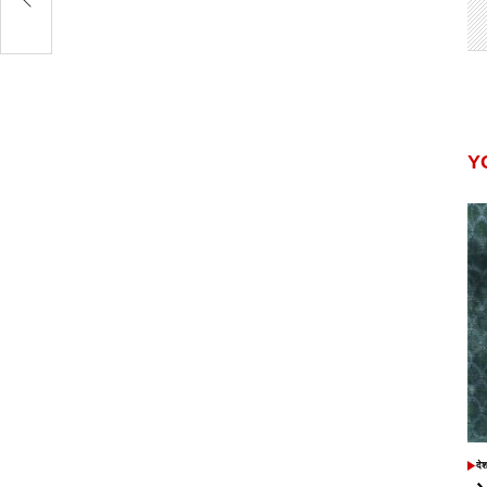
Y
दे
POS
IN