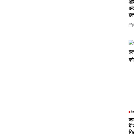
ओम
अं
हल
Pos
on
दे
POS
IN
जम
में
गि