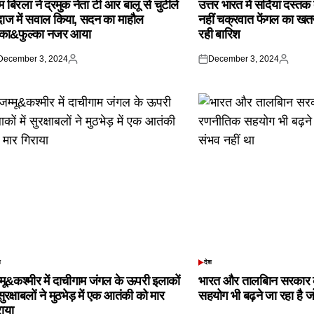
 बिरला ने द्रमुक नेता टी आर बालू से चुटीले
उत्तर भारत में सर्दियां दस्त
दाज में सवाल किया, सदन का माहौल
नहीं चक्रवात फेंगल का खतरा,
्का&फुल्का नजर आया
रही बारिश
December 3, 2024
December 3, 2024
ted
Posted
Posted
Posted
by
on
by
श
देश
TED
POSTED
IN
्मू&कश्मीर में दाचीगाम जंगल के ऊपरी इलाकों
भारत और तालबिान सरकार 
 सुरक्षाबलों ने मुठभेड़ में एक आतंकी को मार
सहयोग भी बढ़ने जा रहा है ज
राया