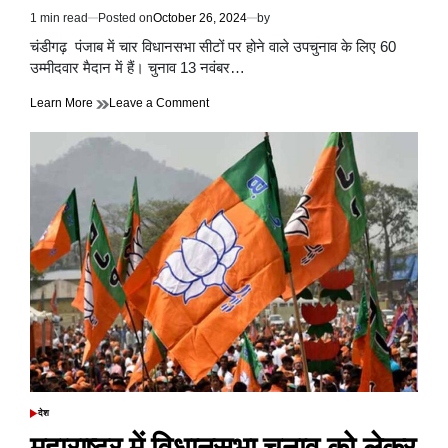
1 min read
Posted on
October 26, 2024
by
Estimated
read
चंडीगढ़ पंजाब में चार विधानसभा सीटों पर होने वाले उपचुनाव के लिए 60
time
उम्मीदवार मैदान में हैं। चुनाव 13 नवंबर…
on
Learn More
Leave a Comment
पंजाब
उपचुनाव
में
60
उम्मीदवारों
ने
किया
पर्चा
जमा,
अकाली
दल
ने
नहीं
उतारा
एक
भी
प्रत्याशी,
देश
POSTED
जानें
IN
महाराष्ट्र में विधानसभा चुनाव को लेकर
वजह