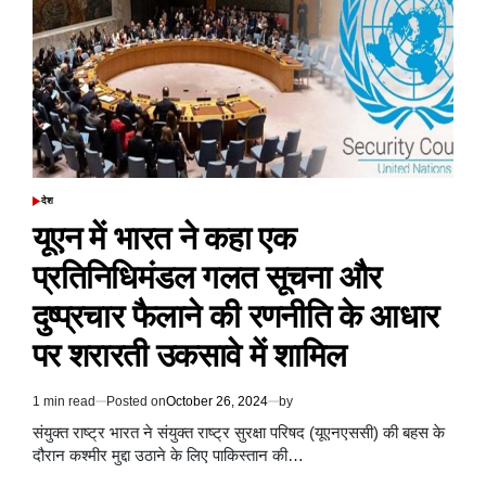
बयान
को
RSS
का
समर्थन,
बोले&
तोड़ने
का
काम
जारी
देश
POSTED
IN
यूएन में भारत ने कहा एक
प्रतिनिधिमंडल गलत सूचना और
दुष्प्रचार फैलाने की रणनीति के आधार
पर शरारती उकसावे में शामिल
1 min read
Posted on
October 26, 2024
by
Estimated
read
संयुक्त राष्ट्र भारत ने संयुक्त राष्ट्र सुरक्षा परिषद (यूएनएससी) की बहस के
time
दौरान कश्मीर मुद्दा उठाने के लिए पाकिस्तान की…