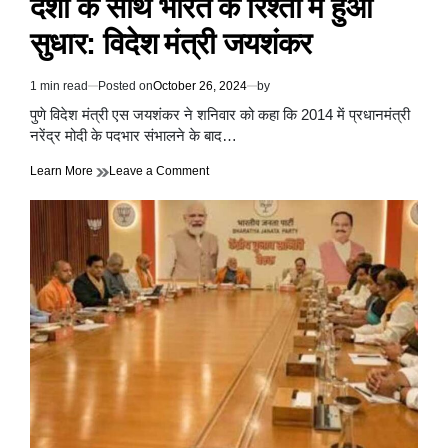
देशों के साथ भारत के रिश्तों में हुआ
सुधार: विदेश मंत्री जयशंकर
1 min read
Posted on
October 26, 2024
by
Estimated
read
पुणे विदेश मंत्री एस जयशंकर ने शनिवार को कहा कि 2014 में प्रधानमंत्री
time
नरेंद्र मोदी के पदभार संभालने के बाद…
on
Learn More
Leave a Comment
पीएम
मोदी
के
नेतृत्व
में
पश्चिम
एशियाई
देशों
के
साथ
भारत
के
रिश्तों
में
हुआ