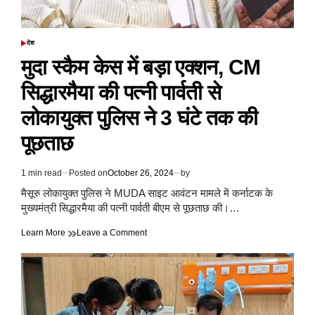
दूसरी
सूची
देश
POSTED
IN
मुदा स्कैम केस में बड़ा एक्शन, CM
सिद्धारमैया की पत्नी पार्वती से
लोकायुक्त पुलिस ने 3 घंटे तक की
पूछताछ
1 min read
Posted on
October 26, 2024
by
Estimated
read
मैसूरु लोकायुक्त पुलिस ने MUDA साइट आवंटन मामले में कर्नाटक के
time
मुख्यमंत्री सिद्धारमैया की पत्नी पार्वती बीएम से पूछताछ की।…
on
Learn More
Leave a Comment
मुदा
स्कैम
केस
में
बड़ा
एक्शन,