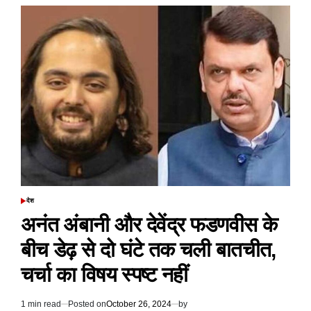
में
स्नान
लगाने
वाले
दिल्ली
BJP
चीफ
RML
में
भर्ती,
सांस
लेने
में
हो
रही
तकलीफ
देश
POSTED
IN
अनंत अंबानी और देवेंद्र फडणवीस के
बीच डेढ़ से दो घंटे तक चली बातचीत,
चर्चा का विषय स्पष्ट नहीं
1 min read
Posted on
October 26, 2024
by
Estimated