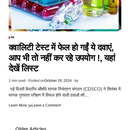
मोदी,
जेपी
नड्डा
समेत
कई
दिग्गज
शामिल
देश
POSTED
IN
क्वालिटी टेस्ट में फेल हो गईं ये दवाएं,
आप भी तो नहीं कर रहे उपयोग !, यहां
देखें लिस्ट
1 min read
Posted on
October 26, 2024
by
Estimated
read
नई दिल्ली केंद्रीय औषधि मानक नियंत्रण संगठन (CDSCO) ने सितंबर में
time
मानक गुणवत्ता परीक्षण में विफल होने वाली दवाओं की…
on
Learn More
Leave a Comment
क्वालिटी
टेस्ट
में
फेल
Posts
←
Older Articles