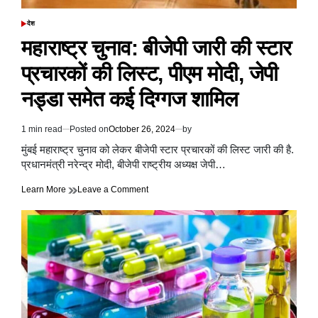
सुधार:
विदेश
देश
POSTED
मंत्री
IN
महाराष्ट्र चुनाव: बीजेपी जारी की स्टार
जयशंकर
प्रचारकों की लिस्ट, पीएम मोदी, जेपी
नड्डा समेत कई दिग्गज शामिल
1 min read
Posted on
October 26, 2024
by
Estimated
read
मुंबई महाराष्ट्र चुनाव को लेकर बीजेपी स्टार प्रचारकों की लिस्ट जारी की है.
time
प्रधानमंत्री नरेन्द्र मोदी, बीजेपी राष्ट्रीय अध्यक्ष जेपी…
on
Learn More
Leave a Comment
महाराष्ट्र
चुनाव:
बीजेपी
जारी
की
स्टार
प्रचारकों
की
लिस्ट,
पीएम