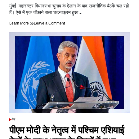
read
मुंबई महाराष्ट्र विधानसभा चुनाव के ऐलान के बाद राजनीतिक बैठकें चल रही
time
हैं। ऐसे में एक चौंकाने वाला घटनाक्रम हुआ…
on
Learn More
Leave a Comment
अनंत
अंबानी
और
देवेंद्र
फडणवीस
के
बीच
डेढ़
से
दो
घंटे
तक
चली
बातचीत,
चर्चा
का
विषय
देश
POSTED
स्पष्ट
IN
पीएम मोदी के नेतृत्व में पश्चिम एशियाई
नहीं