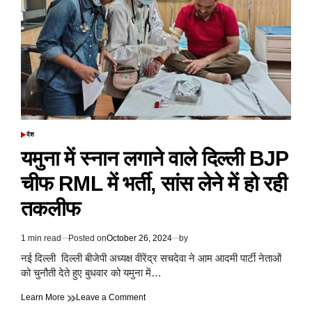
CM
सिद्धारमैया
की
पत्नी
पार्वती
से
लोकायुक्त
पुलिस
ने
3
घंटे
देश
POSTED
तक
IN
यमुना में स्नान लगाने वाले दिल्ली BJP
की
पूछताछ
चीफ RML में भर्ती, सांस लेने में हो रही
तकलीफ
1 min read
Posted on
October 26, 2024
by
Estimated
read
नई दिल्ली दिल्ली बीजेपी अध्यक्ष वीरेंद्र सचदेवा ने आम आदमी पार्टी नेताओं
time
को चुनौती देते हुए बुधवार को यमुना में…
on
Learn More
Leave a Comment
यमुना