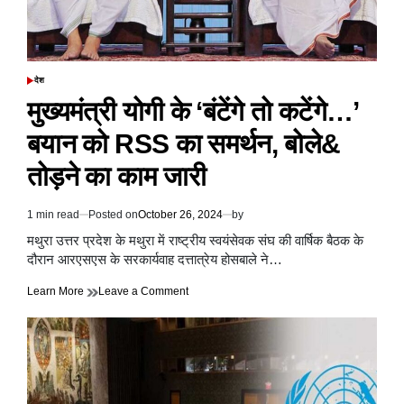
देश
POSTED
IN
मुख्यमंत्री योगी के ‘बंटेंगे तो कटेंगे…’
बयान को RSS का समर्थन, बोले&
तोड़ने का काम जारी
1 min read
Posted on
October 26, 2024
by
Estimated
read
मथुरा उत्तर प्रदेश के मथुरा में राष्ट्रीय स्वयंसेवक संघ की वार्षिक बैठक के
time
दौरान आरएसएस के सरकार्यवाह दत्तात्रेय होसबाले ने…
on
Learn More
Leave a Comment
मुख्यमंत्री
योगी
के
‘बंटेंगे
तो
कटेंगे…’