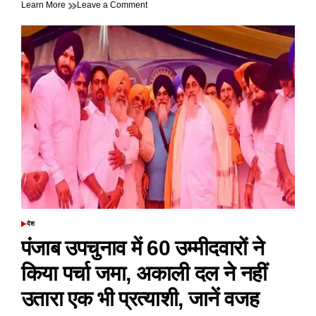
on
Learn More
Leave a Comment
यूएन
में
भारत
ने
कहा
एक
प्रतिनिधिमंडल
गलत
सूचना
और
दुष्प्रचार
फैलाने
की
रणनीति
के
आधार
पर
देश
POSTED
शरारती
IN
पंजाब उपचुनाव में 60 उम्मीदवारों ने
उकसावे
में
किया पर्चा जमा, अकाली दल ने नहीं
शामिल
उतारा एक भी प्रत्याशी, जानें वजह