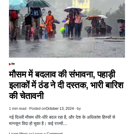
के
समीप
मुजफ्फरनगर
के
श्रमिकों
से
भरी
पिकअप
का
ब्रेक
फेल
होने
देश
POSTED
से
IN
मौसम में बदलाव की संभावना, पहाड़ी
वह
पलट
इलाकों में ठंड ने दी दस्तक, भारी बारिश
गई,
13
की चेतावनी
घायल
1 min read
Posted on
October 13, 2024
by
Estimated
read
नई दिल्ली मौसम धीरे-धीरे बदल रहा है, और देश के अधिकांश हिस्सों से
time
मानसून विदा हो चुका है। कई राज्यों…
on