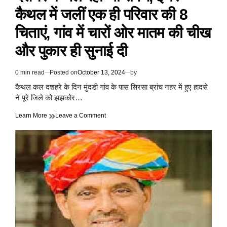
कैथल में जलीं एक ही परिवार की 8
चिताएं, गांव में चारों ओर मातम की चीख
और पुकार ही सुनाई दी
0 min read
Posted on
October 13, 2024
by
Estimated
read
कैथल कल दशहरे के दिन मुंदडी गांव के पास सिरसा ब्रांच नहर में हुए हादसे
time
ने पूरे जिले को झझकोर…
on
Learn More
Leave a Comment
देशभर
में
जल
रहा
था
रावण,
इधर
कैथल
में
जलीं
एक
ही