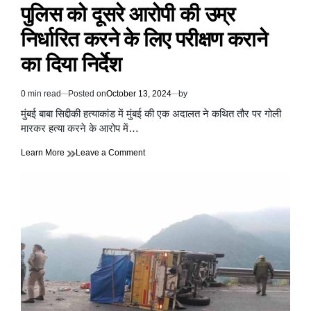
पुलिस को दूसरे आरोपी की उम्र
निर्धारित करने के लिए परीक्षण कराने
का दिया निर्देश
0 min read
Posted on
October 13, 2024
by
Estimated
read
मुंबई बाबा सिद्दीकी हत्याकांड में मुंबई की एक अदालत ने कथित तौर पर गोली
time
मारकर हत्या करने के आरोप में…
on
Learn More
Leave a Comment
बाबा
सिद्दीकी
हत्याकांड
में
अदालत
ने
पुलिस
को
दूसरे
आरोपी
की
उम्र