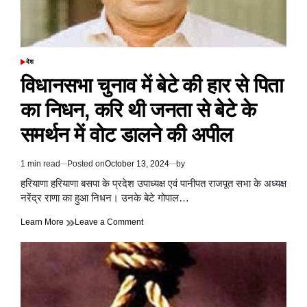
परिवार
की
8
चिताएं,
गांव
देश
POSTED
में
IN
विधानसभा चुनाव में बेटे की हार से पिता
चारों
ओर
का निधन, करि थी जनता से बेटे के
मातम
की
समर्थन में वोट डालने की अपील
चीख
और
पुकार
1 min read
Posted on
October 13, 2024
by
Estimated
ही
read
सुनाई
हरियाणा हरियाणा बसपा के प्रदेश उपाध्यक्ष एवं पानीपत राजपूत सभा के अध्यक्ष
time
दी
नरेंद्र राणा का हुआ निधन। उनके बेटे गोपाल…
on
Learn More
Leave a Comment
विधानसभा
चुनाव
में
बेटे
की
हार