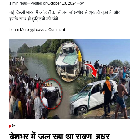
1 min read
Posted on
October 13, 2024
by
Estimated
read
नई दिल्ली भारत में त्योहारों का सीजन जोर-शोर से शुरू हो चुका है, और
time
इसके साथ ही छुट्टियों की लंबी…
on
Learn More
Leave a Comment
भारत
में
त्योहारों
का
सीजन
जोर&शोर
से
शुरू
हो
चुका
है,
अब
17
अक्टूबर
को
सार्वजनिक
अवकाश
देश
POSTED
घोषित
IN
देशभर में जल रहा था रावण, इधर