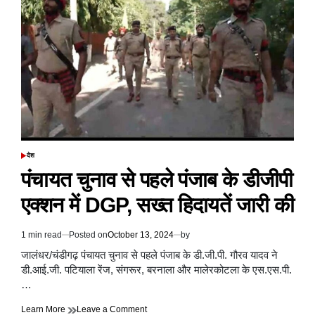
मामला,
बिस्तर
पर
आपत्तिजनक
हालत
में
मिले
मामी&
भांजा,
पति
ने
देखा
तो
देश
POSTED
उतारा
IN
पंचायत चुनाव से पहले पंजाब के डीजीपी
मोत
के
एक्शन में DGP, सख्त हिदायतें जारी की
घाट
1 min read
Posted on
October 13, 2024
by
Estimated
read
जालंधर/चंडीगढ़ पंचायत चुनाव से पहले पंजाब के डी.जी.पी. गौरव यादव ने
time
डी.आई.जी. पटियाला रेंज, संगरूर, बरनाला और मालेरकोटला के एस.एस.पी.
…
on
Learn More
Leave a Comment