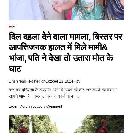
देश
POSTED
IN
दिल दहला देने वाला मामला, बिस्तर पर
आपत्तिजनक हालत में मिले मामी&
भांजा, पति ने देखा तो उतारा मोत के
घाट
1 min read
Posted on
October 13, 2024
by
Estimated
read
करनाल हरियाणा के करनाल जिले में रिश्तों को तार-तार करने का मामला
time
सामने आया है। करनाल के गांव गगसीना का…
on
Learn More
Leave a Comment
दिल
दहला
देने
वाला