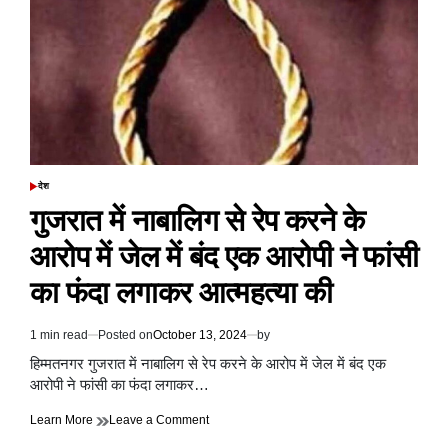
से
पिता
का
निधन,
करि
थी
जनता
से
बेटे
के
समर्थन
देश
POSTED
में
IN
गुजरात में नाबालिग से रेप करने के
वोट
डालने
आरोप में जेल में बंद एक आरोपी ने फांसी
की
अपील
का फंदा लगाकर आत्महत्या की
1 min read
Posted on
October 13, 2024
by
Estimated
read
हिम्मतनगर गुजरात में नाबालिग से रेप करने के आरोप में जेल में बंद एक
time
आरोपी ने फांसी का फंदा लगाकर…
on
Learn More
Leave a Comment
गुजरात