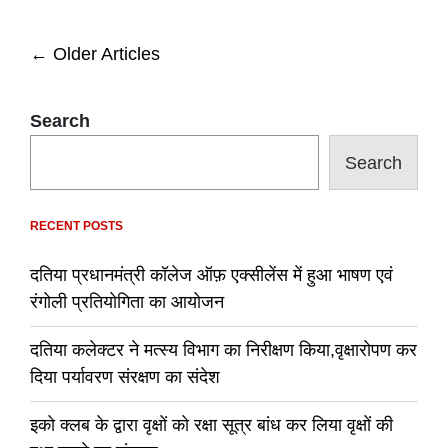
में
नाबालिग
से
Posts
←
Older Articles
रेप
करने
navigation
के
आरोप
Search
में
जेल
Search
में
बंद
एक
आरोपी
RECENT POSTS
ने
फांसी
दतिया प्रधानमंत्री कॉलेज ऑफ़ एक्सीलेंस में हुआ भाषण एवं
का
फंदा
रंगोली प्रतियोगिता का आयोजन
लगाकर
आत्महत्या
दतिया कलेक्टर ने मत्स्य विभाग का निरीक्षण किया,वृक्षारोपण कर
की
दिया पर्यावरण संरक्षण का संदेश
इको क्लब के द्वारा वृक्षों को रक्षा सूत्र बांध कर लिया वृक्षों की