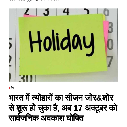
Learn More
Leave a Comment
मौसम
में
बदलाव
की
संभावना,
पहाड़ी
इलाकों
में
ठंड
ने
दी
दस्तक,
भारी
बारिश
की
चेतावनी
देश
POSTED
IN
भारत में त्योहारों का सीजन जोर&शोर
से शुरू हो चुका है, अब 17 अक्टूबर को
सार्वजनिक अवकाश घोषित