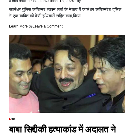
0 min read
Posted on
October 13, 2024
by
Estimated
read
जालंधर पुलिस कमिश्नर स्वपन शर्मा के नेतृत्व में जालंधर कमिश्नरेट पुलिस
time
ने एक व्यक्ति को देसी हथियारों सहित काबू किया…
on
Learn More
Leave a Comment
अवैध
देसी
हथियारों
सहित
जालंधर
कमिश्नरेट
पुलिस
ने
एक
व्यक्ति
को
किया
काबू
देश
POSTED
IN
बाबा सिद्दीकी हत्याकांड में अदालत ने