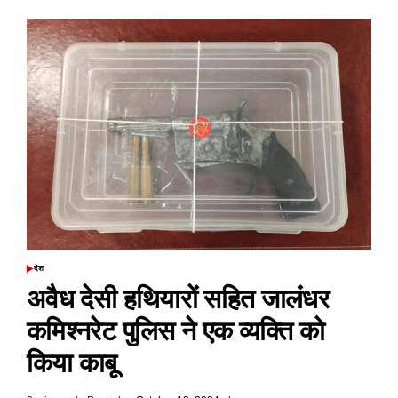
पंचायत
चुनाव
से
पहले
पंजाब
के
डीजीपी
एक्शन
में
DGP,
सख्त
हिदायतें
जारी
की
देश
POSTED
IN
अवैध देसी हथियारों सहित जालंधर
कमिश्नरेट पुलिस ने एक व्यक्ति को
किया काबू